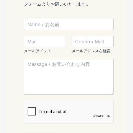
フォームよりお願いいたします。
N
a
m
M
e
a
/
i
お
メールアドレス
メールアドレスを確認
l
名
*
M
/
前
M
e
メ
*
a
s
ー
i
s
ル
l
a
ア
*
g
ド
e
レ
/
ス
お
*
問
い
合