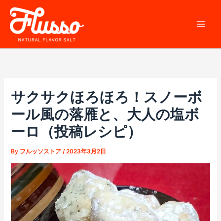
内
容
を
ス
キ
ッ
プ
サクサクほろほろ！スノーボ
ール風の落雁と、大人の塩ボ
ーロ（投稿レシピ）
By
フルッソストア
/
2023年3月2日