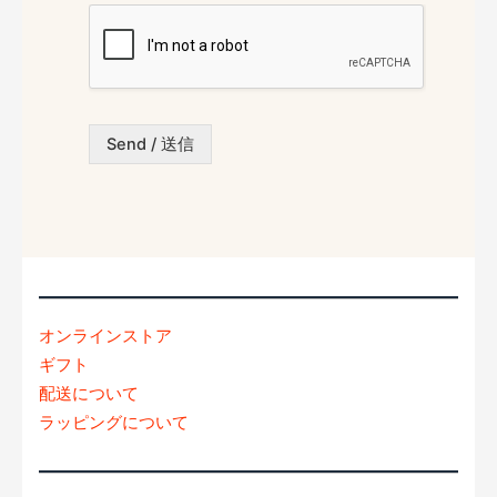
/
ス
お
*
問
い
合
わ
Send / 送信
せ
内
容
*
オンラインストア
ギフト
配送について
ラッピングについて