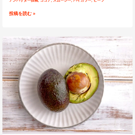
アンバサダー投稿
,
ココア
,
スムージー
,
バイカラー
,
ビーツ
ビ
投稿を読む »
ー
ツ
と
コ
コ
ア
の
バ
イ
カ
ラ
ー
ス
ム
ー