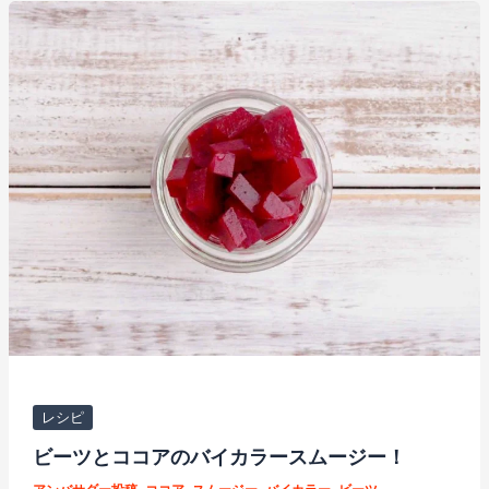
と
シ
ナ
モ
ン
の
バ
イ
カ
ラ
ー
ス
ム
ー
ジ
レシピ
ー！
ビーツとココアのバイカラースムージー！