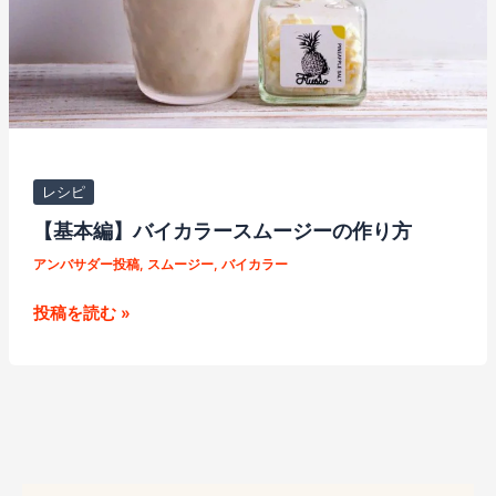
カ
ラ
ー
ス
ム
ー
ジ
レシピ
ー！
【基本編】バイカラースムージーの作り方
アンバサダー投稿
,
スムージー
,
バイカラー
【基
投稿を読む »
本
編】
バ
イ
カ
ラ