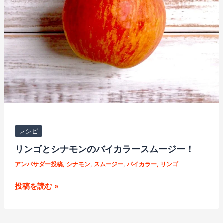
レシピ
リンゴとシナモンのバイカラースムージー！
アンバサダー投稿
,
シナモン
,
スムージー
,
バイカラー
,
リンゴ
リ
投稿を読む »
ン
ゴ