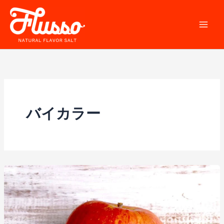
内
容
を
ス
キ
ッ
プ
バイカラー