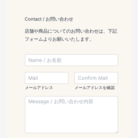
ー
ス
Contact / お問い合わせ
ム
ー
店舗や商品についてのお問い合わせは、下記
ジ
フォームよりお願いいたします。
ー
の
N
作
a
m
り
/
M
e
方
N
a
/
a
i
お
メールアドレス
メールアドレスを確認
m
l
名
e
M
/
前
*
e
メ
*
s
ー
s
ル
a
ア
g
ド
e
レ