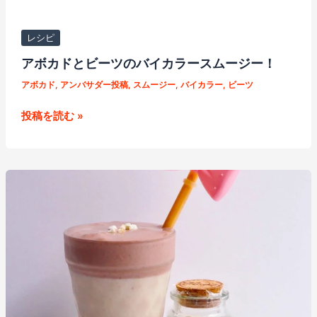
ジ
ー！
レシピ
アボカドとビーツのバイカラースムージー！
アボカド
,
アンバサダー投稿
,
スムージー
,
バイカラー
,
ビーツ
ア
投稿を読む »
ボ
カ
ド
と
ビ
ー
ツ
の
バ
イ