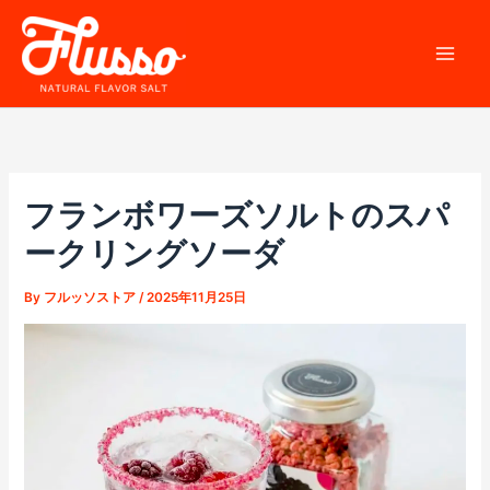
内
容
を
ス
キ
ッ
プ
フランボワーズソルトのスパ
ークリングソーダ
By
フルッソストア
/
2025年11月25日