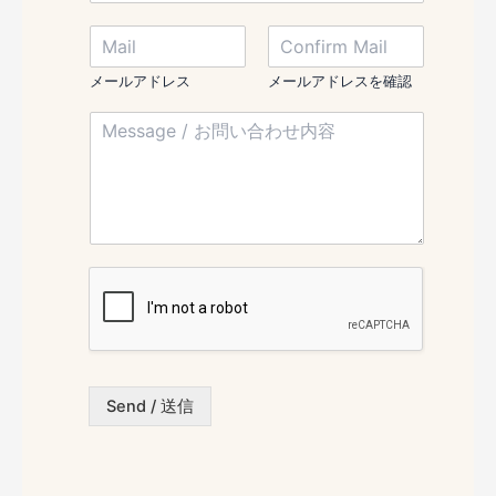
m
N
M
e
a
a
/
m
i
お
メールアドレス
メールアドレスを確認
e
l
名
お
M
/
前
名
e
メ
*
前
s
ー
N
s
ル
a
a
ア
m
g
ド
e
e
レ
/
ス
お
*
問
い
合
わ
Send / 送信
せ
内
容
*