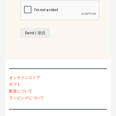
s
/
ス
a
お
*
g
問
e
い
合
わ
Send / 送信
せ
内
容
*
オンラインストア
ギフト
配送について
ラッピングについて