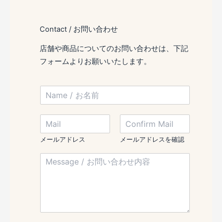
Contact / お問い合わせ
店舗や商品についてのお問い合わせは、下記
フォームよりお願いいたします。
N
a
m
M
M
e
e
a
/
s
i
お
メールアドレス
メールアドレスを確認
s
l
名
a
M
/
前
g
e
メ
*
e
s
ー
/
s
ル
M
a
ア
e
g
ド
s
e
レ