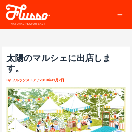
内
容
を
ス
キ
ッ
プ
太陽のマルシェに出店しま
す。
By
フルッソストア
/
2019年11月2日