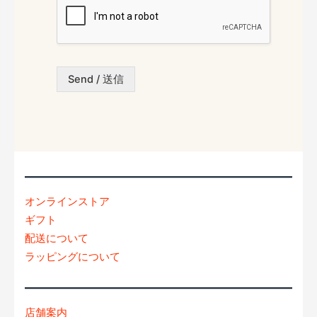
N
お
*
a
問
m
い
e
合
わ
Send / 送信
せ
内
容
*
オンラインストア
ギフト
配送について
ラッピングについて
店舗案内