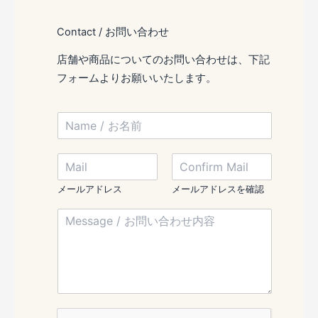
Contact / お問い合わせ
店舗や商品についてのお問い合わせは、下記
フォームよりお願いいたします。
N
a
m
M
e
a
/
i
お
メールアドレス
メールアドレスを確認
l
名
/
M
/
前
M
e
メ
*
e
s
ー
s
s
ル
s
a
ア
a
g
ド
g
e
レ
e
/
ス