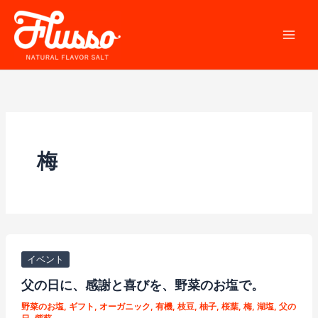
内
容
を
ス
キ
ッ
プ
梅
イベント
父の日に、感謝と喜びを、野菜のお塩で。
野菜のお塩
,
ギフト
,
オーガニック
,
有機
,
枝豆
,
柚子
,
桜葉
,
梅
,
湖塩
,
父の