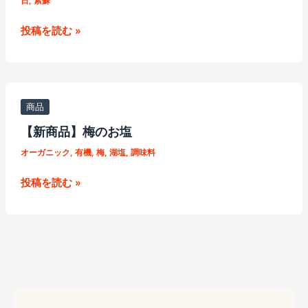
日
,
紫蘇
父
投稿を読む »
の
日
に、
感
商品
謝
【新商品】梅のお塩
と
オーガニック
,
有機
,
梅
,
湖塩
,
調味料
喜
び
【新
投稿を読む »
を、
商
野
品】
菜
梅
の
の
お
お
塩
塩
で。