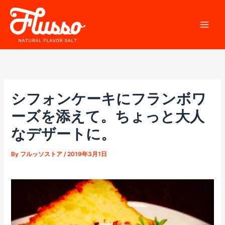
内
容
を
ス
キ
ッ
プ
シフォンケーキにフランボワ
ーズを添えて。ちょっと大人
なデザートに。
By
フルッソストア
/
2019年3月1日