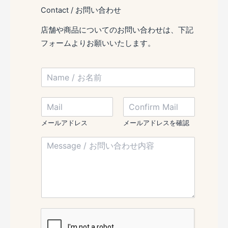
Contact / お問い合わせ
店舗や商品についてのお問い合わせは、下記
フォームよりお願いいたします。
N
a
m
/
M
e
*
a
/
M
i
お
メールアドレス
メールアドレスを確認
a
l
名
i
M
/
前
l
e
メ
*
s
ー
s
ル
a
ア
g
ド
e
レ
/
ス
お
*