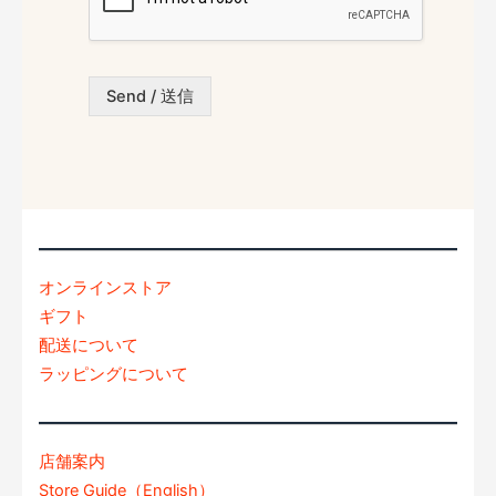
問
い
合
わ
Send / 送信
せ
内
容
*
オンラインストア
ギフト
配送について
ラッピングについて
店舗案内
Store Guide（English）