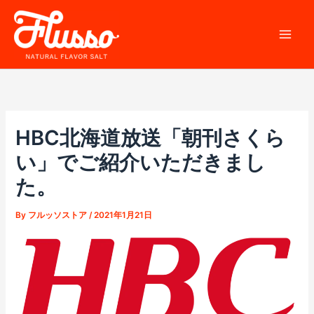
内
容
を
ス
キ
ッ
プ
HBC北海道放送「朝刊さくら
い」でご紹介いただきまし
た。
By
フルッソストア
/
2021年1月21日