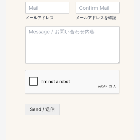
/
M
e
N
a
/
a
i
お
メールアドレス
メールアドレスを確認
m
l
名
e
M
/
前
M
e
メ
*
e
s
ー
s
s
ル
s
a
ア
a
g
ド
g
e
レ
e
/
ス
お
*
問
い
合
わ
Send / 送信
せ
内
容
*