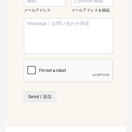
い
N
a
/
a
て
i
お
メールアドレス
メールアドレスを確認
m
l
名
e
M
/
前
N
e
メ
*
a
s
ー
m
s
ル
e
a
ア
g
ド
e
レ
/
ス
お
*
問
い
合
わ
Send / 送信
せ
内
容
*