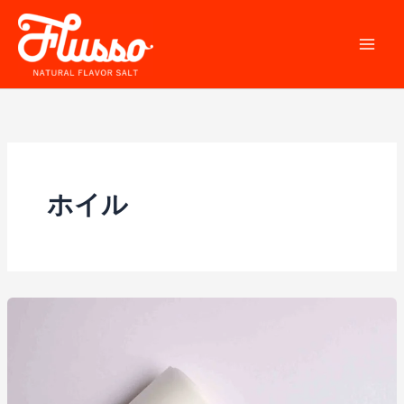
内
容
を
ス
キ
ッ
プ
ホイル