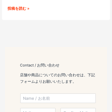
フ
投稿を読む »
ラ
イ
パ
ン
用
ホ
イ
ル
Contact / お問い合わせ
の
使
店舗や商品についてのお問い合わせは、下記
い
フォームよりお願いいたします。
勝
手
N
に
a
m
つ
*
M
e