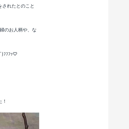
をされたとのこと
夫婦のお人柄や、な
ﾌﾌﾌｯ♡
た！