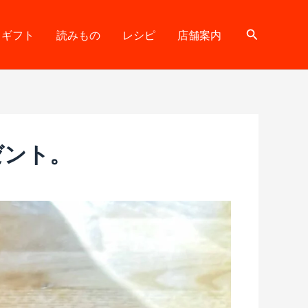
検
ギフト
読みもの
レシピ
店舗案内
索
ゼント。