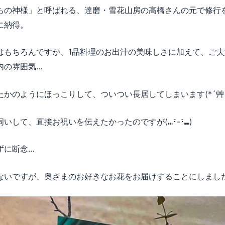
ちの神様」と呼ばれる、達磨・雪花山房の高橋さんの元で修行
に納得。
はもちろんですが、1品料理のお出汁の美味しさに加えて、ご
内の雰囲気…
かのようにほっこりして、ついつい長居してしまいます(*´艸`)
いして、直接お祝いを伝えたかったのですが(⑉･̆-･̆⑉)
ずに断念…
ないですが、奥さまのお好きなお花をお届けすることにしまし