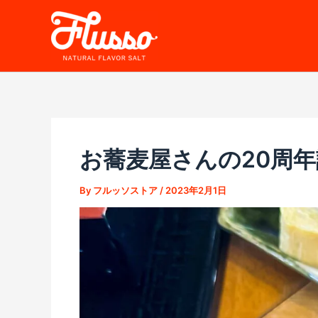
内
容
を
ス
キ
ッ
プ
お蕎麦屋さんの20周
By
フルッソストア
/
2023年2月1日